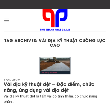
Skip
to
content
TAG ARCHIVES:
VẢI ĐỊA KỸ THUẬT CƯỜNG LỰC
CAO
9 COMMENTS
Vải địa kỹ thuật dệt – Đặc điểm, chức
năng, ứng dụng vải địa dệt
Vải địa kỹ thuật dệt là tấm vải có tính thấm, có chức năng
phân...