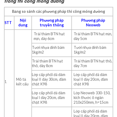
Trong thi công móng đường
Bảng so sánh các phương pháp thi công móng đường
Nội
Phương pháp
Phương pháp
STT
dung
truyền thống
Neoweb
Trải thảm BTN hạt
Trải thảm BTN hạt mịn,
mịn, dày 6cm
dày 5cm
Tưới nhựa dính bám
Tưới nhựa dính bám
1kg/m2
1kg/m2
Trải thảm BTN hạt
Trải thảm BTN hạt thô,
thô, dày 8cm
dày 7cm
Lớp cấp phối đá dăm
Lớp cấp phối đá dăm
Mô tả
loại II dày 30cm, đầm
loại II dày 20cm, đầm
1
kết cấu
chặt K98
chặt K98
Lớp cấp phối đá dăm
Lớp Neoweb 330-150,
loại I dày 20cm, đầm
kích thước ô ngăn
chặt K98
210x250mm, h=15cm
Lớp cấp phối đá dăm
loại II dày 20cm, đầm