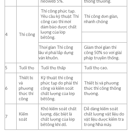
neoweb 5%.
thông thường.
Thi công phức tạp.
Yêu cầu kỹ thuật Thi
Thi công đơn giản,
công cao thì mới
nhanh chóng
đảm bảo được chất
lượng của lớp
4
Thi công
bêtông.
Thời gian Thi công
Giảm thời gian thi
lâu vì phải lắp dựng
công 50% so với giải
ván khuôn.
pháp truyền thống.
5
Tuổi thọ
Tuổi thọ thấp
Tuổi thọ cao.
Thiết bị
Kỹ thuật thi công
và
phức tạp do phải thi
Thiết bị và phương
6
phương
công và kiểm soát
thức thi công thông
thức thi
chất lượng của lớp
thường.
công
bêtông.
Khó kiểm soát chất
Dễ dàng kiểm soát
Kiểm
lượng, đặc biệt là
chất lượng vật liệu do
7
soát
chất lượng của lớp
vật liệu được kiểm tra
bêtông khi đổ.
trong Nhà máy.