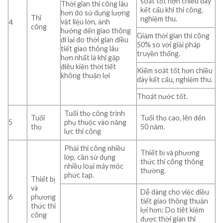
soát tốt hơn chiều dày
Thời gian thi công lâu
kết cấu khi thi công,
hơn do sử dụng lượng
Thi
nghiệm thu.
vật liệu lớn, ảnh
4
công
hưởng đến giao thông
Giảm thời gian thi công
đi lại do thời gian điều
50% so với giải pháp
tiết giao thông lâu
truyền thống.
hơn nhất là khi gặp
điêu kiện thời tiết
Kiểm soát tốt hơn chiều
không thuận lợi
dày kết cấu, nghiệm thu.
Thoát nước tốt.
Tuổi thọ công trình
Tuổi
Tuổi thọ cao, lên đến
5
phụ thuộc vào năng
thọ
50 năm.
lực thi công
Phải thi công nhiều
Thiết bị và phương
lớp, cần sử dụng
thức thi công thông
nhiều loại máy móc
thường.
phức tạp.
Thiết bị
và
Dễ dàng cho việc điều
6
phương
tiết giao thông thuận
thức thi
lợi hơn: Do tiêt kiệm
công
được thời gian thi