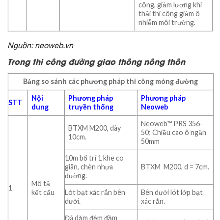
công, giảm lượng khí
thải thi công giảm ô
nhiễm môi trường.
Nguồn: neoweb.vn
Trong thi công đường giao thông nông thôn
Bảng so sánh các phương pháp thi công móng đường
Nội
Phương pháp
Phương pháp
STT
dung
truyền thống
Neoweb
Neoweb™ PRS 356-
BTXM M200, dày
50; Chiều cao ô ngăn
10cm.
50mm
10m bố trí 1 khe co
giãn, chèn nhựa
BTXM M200, d = 7cm.
đường.
Mô tả
1
kết cấu
Lót bạt xác rắn bên
Bên dưới lót lớp bạt
dưới.
xác rắn.
Đá dăm đệm đầm