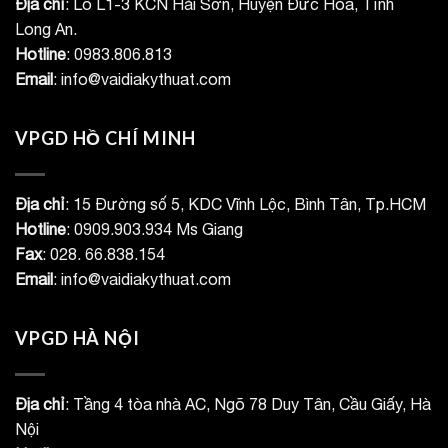
Địa chỉ
: Lô L1-3 KCN Hải Sơn, Huyện Đức Hòa, Tỉnh
Long An.
Hotline
: 0983.806.813
Email
: info@vaidiakythuat.com
VPGD HỒ CHÍ MINH
Địa chỉ
: 15 Đường số 5, KDC Vĩnh Lộc, Bình Tân, Tp.HCM
Hotline
: 0909.903.934 Ms Giang
Fax
: 028. 66.838.154
Email
: info@vaidiakythuat.com
VPGD HÀ NỘI
Địa chỉ
: Tầng 4 tòa nhà AC, Ngõ 78 Duy Tân, Cầu Giấy, Hà
Nội