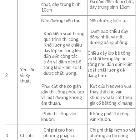
Đá dăm đệm đầm chặt,
chặt, dày trung bình
dày trung bình 10cm
10cm
Nền đường hiện tại.
Nền đường hiện tại.
Đảm bảo chiều dầy
Khó kiểm soát trong
đồng nhất và mặt
quá trình thi công.
đường bằng phẳng.
Khối lượng và chiều
dày lớp bê tông lớn
Chiều dày lớp bê tông
dẫn đến công tác
và khối lượng lớp bê
trộn và đầm nèn bê
tông nhỏ dẫn đến kiểm
tông khó kiểm soát
Yêu cầu
soát chất lượng dễ
được chất lượng.
2
về kỹ
dàng hơn.
thuật
Phải cắt khe co giãn
Kết cấu Neoweb vừa
gây thi công phức tạp
thay thế cho ván
và mặt đường không
khuôn vừa là cốt thép
êm thuận.
gia cố bêtông xi măng.
Phải thi công ván
Không phải thi công
khuôn.
ván khuôn.
Chi phí cao hơn
Chi phí thấp hơn so với
3
Chi phí
phương pháp có
phương án thi công