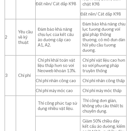
Đất nền/ Cát đắp K98
chặt K98
Đất nền/ Cát đắp K98
Đảm bảo khả năng chịu
Đảm bảo khả năng
lực tương đương với
Yêu cầu
chịu lực của kết cấu
giải pháp thông
2
về kỹ
áo đường cấp cao
thường, có mô đun đàn
thuật
A1, A2.
hồi yêu cầu tương
đương.
Chi phí khái toán vật
Chi phí vật liệu cao hơn
liệu thấp hơn so với
so với phương pháp
Neoweb khoản 13%.
truyền thống
3
Chi phí
Chi phí nhân công cao
Chi phí nhân công thấp
Chi phí máy móc cao
Chi phí máy móc thấp
Thi công đơn giản,
Thi công phức tạp sử
không yêu câu thiết bị
dụng nhiều vật liệu.
chuyên dụng.
Giảm 50% chiều dày
kết cấu áo đường, kiểm