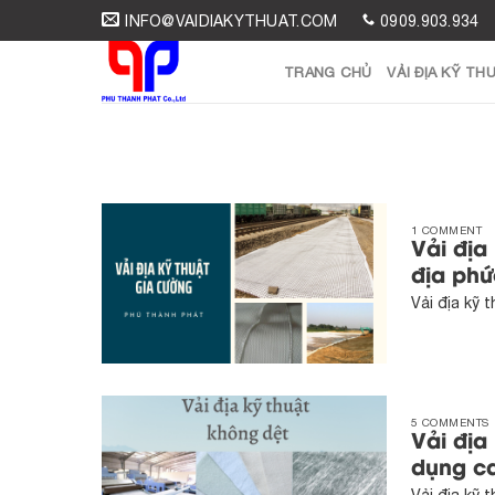
Skip
INFO@VAIDIAKYTHUAT.COM
0909.903.934
to
content
TRANG CHỦ
VẢI ĐỊA KỸ TH
1 COMMENT
Vải địa
địa phứ
Vải địa kỹ 
5 COMMENTS
Vải địa
dụng c