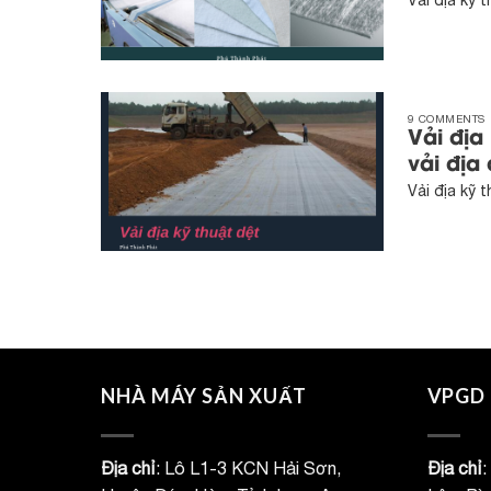
Vải địa kỹ 
9 COMMENTS
Vải địa
vải địa 
Vải địa kỹ 
NHÀ MÁY SẢN XUẤT
VPGD 
Địa chỉ
: Lô L1-3 KCN Hải Sơn,
Địa chỉ
: