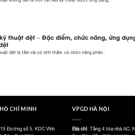
thuật không dệt là một vật liệu kỹ thuật được ứng dụng...
 kỹ thuật dệt – Đặc điểm, chức năng, ứng dụn
dệt
thuật dệt là tấm vải có tính thấm, có chức năng phân...
HỒ CHÍ MINH
VPGD HÀ NỘI
 15 Đường số 5, KDC Vĩnh
Địa chỉ
: Tầng 4 tòa nhà AC, 