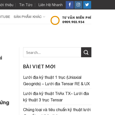
iới thiệu
Tin Tức
Liên Hệ Nhanh
OTUBE
SẢN PHẨM KHÁC
TƯ VẪN MIỄN PHÍ
0909.903.934
i
BÀI VIẾT MỚI
Lưới địa kỹ thuật 1 trục (Uniaxial
Geogrids) – Lưới địa Tensar RE & UX
Lưới địa kỹ thuật TriAx TX– Lưới địa
kỹ thuật 3 trục Tensar
 ứng
Chủng loại và tiêu chuẩn kỹ thuật lưới