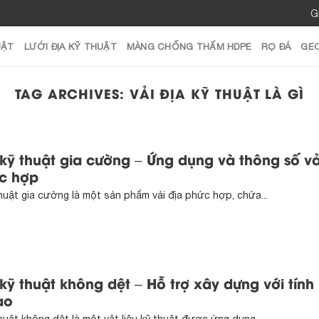
G
UẬT
LƯỚI ĐỊA KỸ THUẬT
MÀNG CHỐNG THẤM HDPE
RỌ ĐÁ
GE
TAG ARCHIVES:
VẢI ĐỊA KỸ THUẬT LÀ GÌ
 kỹ thuật gia cường – Ứng dụng và thông số vả
c hợp
thuật gia cường là một sản phẩm vải địa phức hợp, chứa...
 kỹ thuật không dệt – Hỗ trợ xây dựng với tính
ao